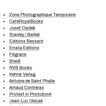
i
o
R
l
d
S
Zone Photographique Temporaire
o
S
CafeRoyalBooks
n
Josef Cladek
Stanley / Barker
Editions Bessard
Errata Editions
Filigrane
Steidl
RVB Books
Kehrer Verlag
Antoine de Saint Phalle
Arnaud Contreras
Protest in Photobook
Jean-Luc Olezak