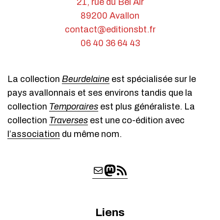
21, rue du Bel Air
89200 Avallon
contact@editionsbt.fr
06 40 36 64 43
La collection
Beurdelaine
est spécialisée sur le
pays avallonnais et ses environs tandis que la
collection
Temporaires
est plus généraliste. La
collection
Traverses
est une co-édition avec
l’association
du même nom.
E
M
F
-
a
l
m
s
u
a
t
x
Liens