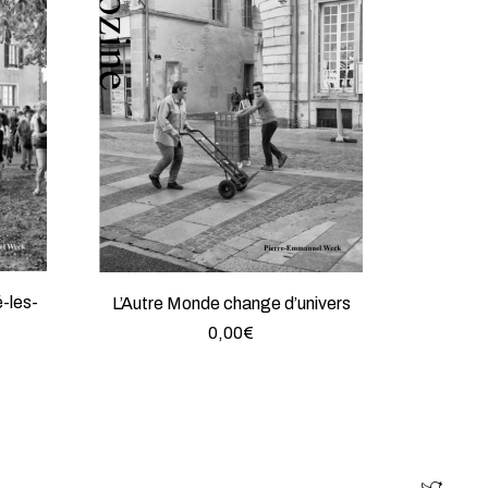
é-les-
L’Autre Monde change d’univers
0,00
€