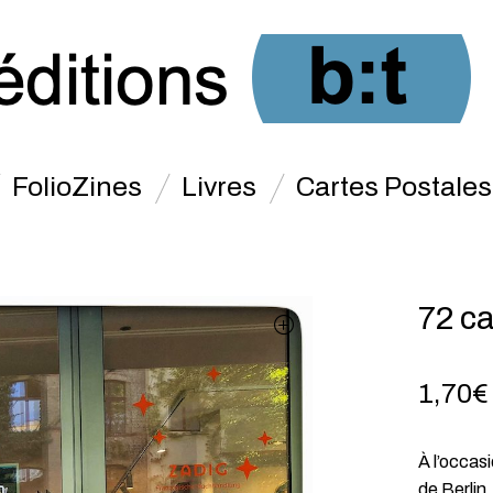
FolioZines
Livres
Cartes Postales
72 ca
1,70
€
À l’occas
de Berlin