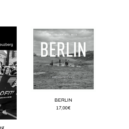
BERLIN
17,00
€
rg