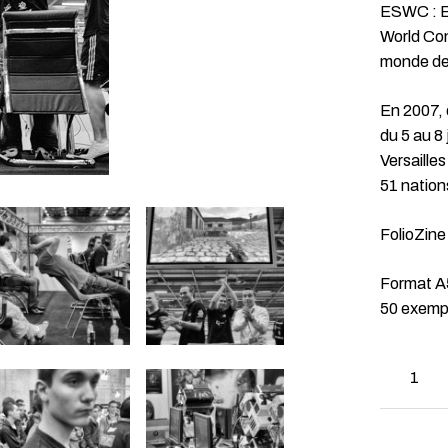
ESWC : El
World Con
monde des
En 2007, 
du 5 au 8 
Versailles
51 nations
FolioZine
Format A5
50 exempl