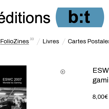
33
FolioZines
Livres
Cartes Postale
ESWC
gami
8,00
€